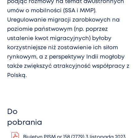
podjąć rozmowy na temat dwustronnych
umów o mobilności (SSA i MMP).
Uregulowanie migracji zarobkowych na
poziomie państwowym (np. poprzez
ustalenie kwot migracyjnych) byłoby
korzystniejsze niż zostawienie ich siłom
rynkowym, a z perspektywy Indii mogłoby
także zwiększyć atrakcyjność współpracy z
Polską.
Do
pobrania
Biuletyn PISM nr 158 (2779) 3 listopada 2023