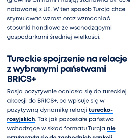
(głównie Chinami i Rosją) stanowiła ok. 60%
notowanej z UE. W ten sposób Turcja chce
stymulować wzrost oraz wzmacniać
stosunki handlowe ze wschodzącymi
gospodarkami średniej wielkości.
Tureckie spojrzenie na relacje
z wybranymi państwami
BRICS+
Rosja pozytywnie odniosła się do tureckiej
akcesji do BRICS+, co wpisuje się w
pozytywną dynamikę relacji
turecko-
rosyjskich
. Tak jak pozostałe państwa
wchodzące w skład formatu Turcja
nie
przyłączyła się do zachodnich sankcji