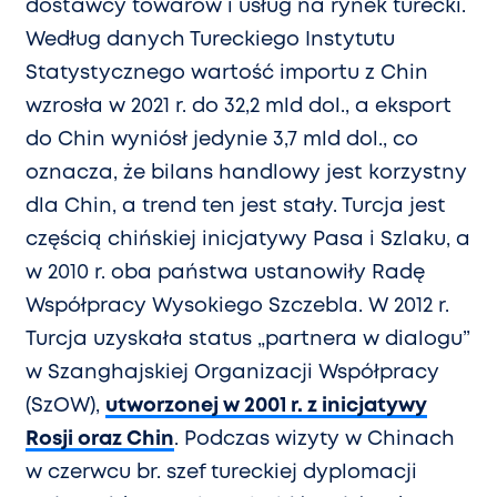
dostawcy towarów i usług na rynek turecki.
Według danych Tureckiego Instytutu
Statystycznego wartość importu z Chin
wzrosła w 2021 r. do 32,2 mld dol., a eksport
do Chin wyniósł jedynie 3,7 mld dol., co
oznacza, że bilans handlowy jest korzystny
dla Chin, a trend ten jest stały. Turcja jest
częścią chińskiej inicjatywy Pasa i Szlaku, a
w 2010 r. oba państwa ustanowiły Radę
Współpracy Wysokiego Szczebla. W 2012 r.
Turcja uzyskała status „partnera w dialogu”
w Szanghajskiej Organizacji Współpracy
(SzOW),
utworzonej w 2001 r. z inicjatywy
Rosji oraz Chin
. Podczas wizyty w Chinach
w czerwcu br. szef tureckiej dyplomacji