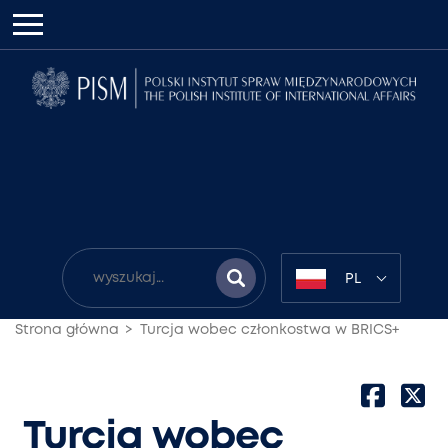
PL
Strona główna
Turcja wobec członkostwa w BRICS+
Turcja wobec