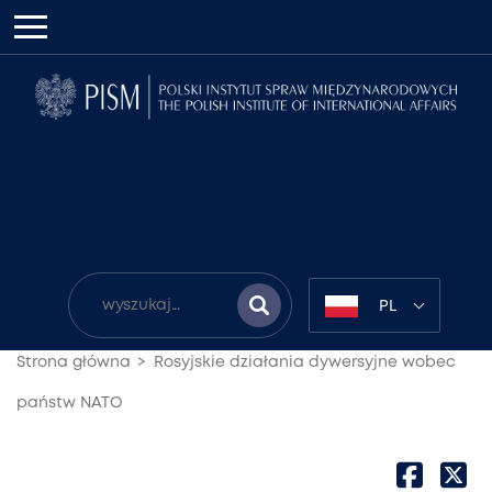
PL
Strona główna
Rosyjskie działania dywersyjne wobec
państw NATO