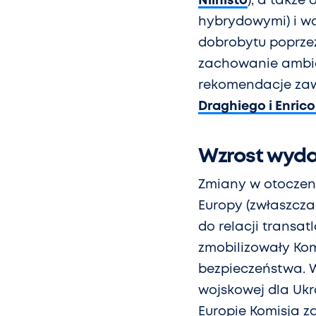
Niinistö
), a także
hybrydowymi) i wa
dobrobytu poprze
zachowanie ambic
rekomendacje za
Draghiego i Enrico
Wzrost wyda
Zmiany w otoczen
Europy (zwłaszcza
do relacji transa
zmobilizowały Kom
bezpieczeństwa. 
wojskowej dla Uk
Europie Komisja z