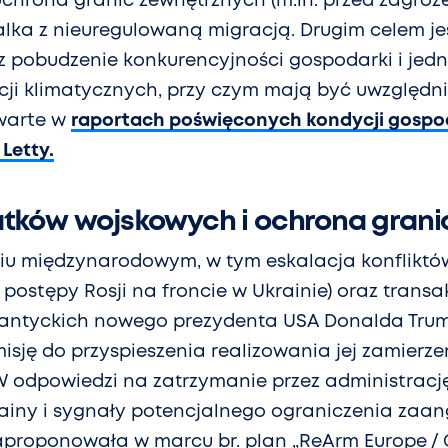
 ochrona granic zewnętrznych (m.in. przed zagroż
lka z nieuregulowaną migracją. Drugim celem je
z pobudzenie konkurencyjności gospodarki i jed
ji klimatycznych, przy czym mają być uwzględn
warte w
raportach poświęconych kondycji gospod
 Letty.
tków wojskowych i ochrona grani
iu międzynarodowym, w tym eskalacja konfliktów
 postępy Rosji na froncie w Ukrainie) oraz transa
tlantyckich nowego prezydenta USA Donalda Tru
isję do przyspieszenia realizowania jej zamierz
W odpowiedzi na zatrzymanie przez administrac
rainy i sygnały potencjalnego ograniczenia za
aproponowała w marcu br. plan „ReArm Europe / 