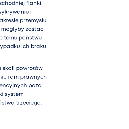
chodniej flanki
wykrywaniu i
akresie przemysłu
 mogłyby zostać
nie temu państwu
zypadku ich braku
u skali powrotów
niu ram prawnych
tencyjnych poza
ki system
stwa trzeciego.