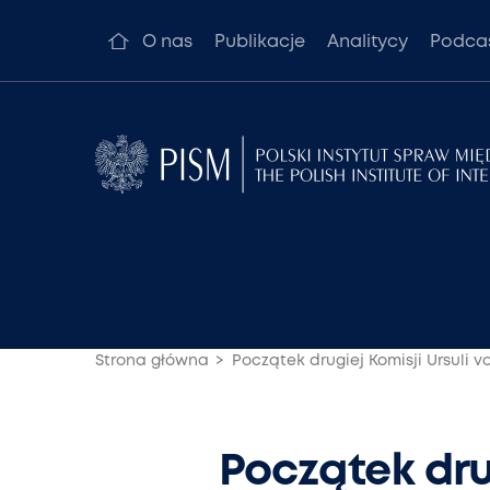
O nas
Publikacje
Analitycy
Podca
Strona główna
Początek drugiej Komisji Ursuli 
Początek drug