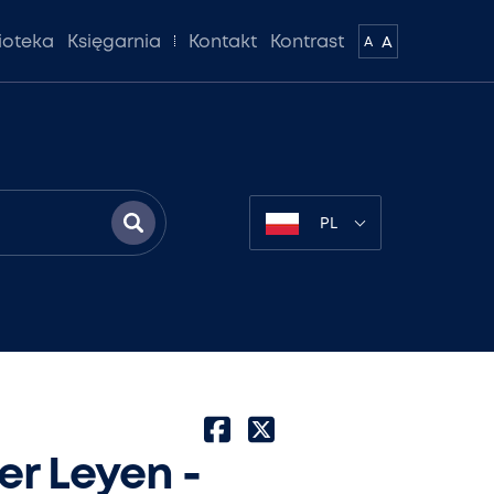
lioteka
Księgarnia
Kontakt
Kontrast
A
A
PL
er Leyen -