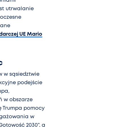
eniami
st utrwalanie
noczesne
iane
arczej UE Mario
c
 w sąsiedztwie
kcyjne podejście
mpa,
eń w obszarze
ję Trumpa pomocy
angażowania w
Gotowość 2030”, a