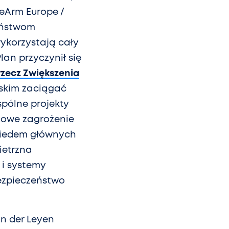
ReArm Europe /
państwom
ykorzystają cały
lan przyczynił się
rzecz Zwiększenia
skim zaciągać
pólne projekty
czowe zagrożenie
 siedem głównych
ietrzna
 i systemy
ezpieczeństwo
n der Leyen