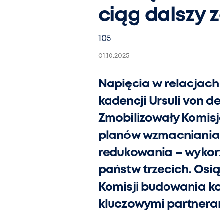
ciąg dalszy
105
01.10.2025
Napięcia w relacjach
kadencji Ursuli von de
Zmobilizowały Komisję
planów wzmacniania 
redukowania – wykorz
państw trzecich. Osi
Komisji budowania ko
kluczowymi partnera