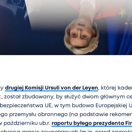
ny
drugiej Komisji Ursuli von der Leyen
, której kad
4 r., został zbudowany, by służyć dwom głównym c
bezpieczeństwa UE, w tym budowa Europejskiej U
iego przemysłu obronnego (na podstawie rekome
październiku ub.r.
raportu byłego prezydenta Fin