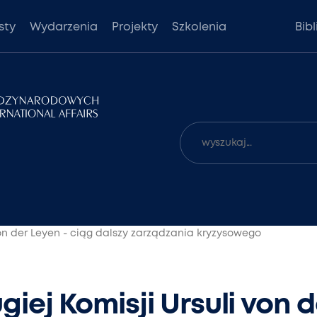
sty
Wydarzenia
Projekty
Szkolenia
Bib
von der Leyen - ciąg dalszy zarządzania kryzysowego
iej Komisji Ursuli von d