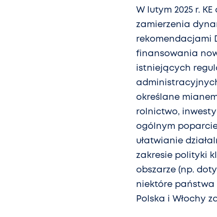
W lutym 2025 r. K
zamierzenia dynam
rekomendacjami D
finansowania nowy
istniejących regu
administracyjnych
określane mianem 
rolnictwo, inwest
ogólnym poparciem
ułatwianie działa
zakresie polityki
obszarze (np. dot
niektóre państwa 
Polska i Włochy za