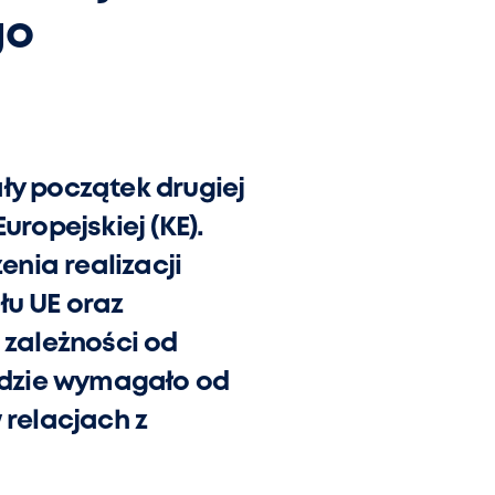
go
y początek drugiej
uropejskiej (KE).
nia realizacji
u UE oraz
 zależności od
ędzie wymagało od
relacjach z