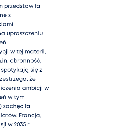
ym przedstawiła
ne z
ciami
na uproszczeniu
żeń
i w tej materii,
in. obronność,
spotykają się z
zestrzega, że
iczenia ambicji w
zeń w tym
) zachęciła
latów. Francja,
ji w 2035 r.