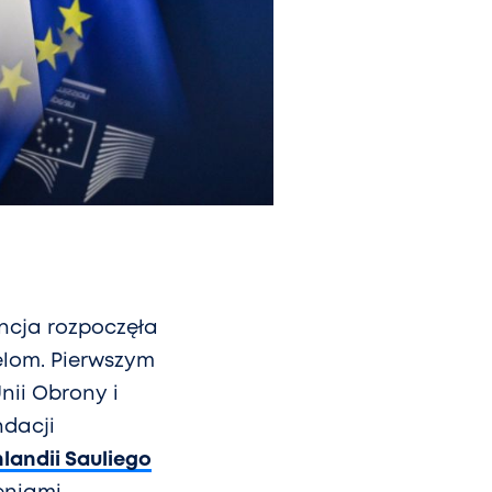
encja rozpoczęła
elom. Pierwszym
nii Obrony i
ndacji
landii Sauliego