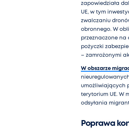
zapowiedziała dal
UE, w tym inwestyc
zwalczaniu dronów
obronnego. W obl
przeznaczone na d
pożyczki zabezpie
– zamrożonymi a
W obszarze migrac
nieuregulowanych
umożliwiających 
terytorium UE. W 
odsyłania migrant
Poprawa kon