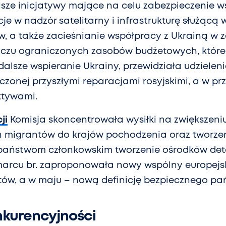
sze inicjatywy mające na celu zabezpieczenie ws
je w nadzór satelitarny i infrastrukturę służącą 
, a także zacieśnianie współpracy z Ukrainą w z
iczu ograniczonych zasobów budżetowych, które
alsze wspieranie Ukrainy, przewidziała udziele
czonej przyszłymi reparacjami rosyjskimi, a w pr
ktywami.
ji
Komisja skoncentrowała wysiłki na zwiększeni
 migrantów do krajów pochodzenia oraz tworze
państwom członkowskim tworzenie ośrodków de
marcu br. zaproponowała nowy wspólny europejs
ów, a w maju – nową definicję bezpiecznego pań
kurencyjności