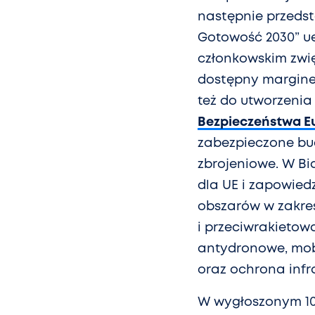
następnie przedst
Gotowość 2030” ue
członkowskim zwię
dostępny margines
też do utworzenia
Bezpieczeństwa E
zabezpieczone bu
zbrojeniowe. W Bi
dla UE i zapowied
obszarów w zakre
i przeciwrakietowa
antydronowe, mobi
oraz ochrona infra
W wygłoszonym 10