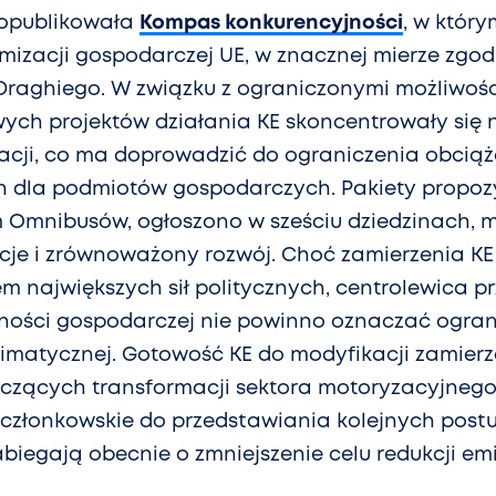
E opublikowała
Kompas konkurencyjności
, w któr
izacji gospodarczej UE, w znacznej mierze zgod
raghiego. W związku z ograniczonymi możliwoś
ch projektów działania KE skoncentrowały się 
lacji, co ma doprowadzić do ograniczenia obcią
 dla podmiotów gospodarczych. Pakiety propozycj
Omnibusów, ogłoszono w sześciu dziedzinach, m.
ycje i zrównoważony rozwój. Choć zamierzenia KE 
 największych sił politycznych, centrolewica pr
lności gospodarczej nie powinno oznaczać ogran
 klimatycznej. Gotowość KE do modyfikacji zamier
yczących transformacji sektora motoryzacyjnego
członkowskie do przedstawiania kolejnych postu
biegają obecnie o zmniejszenie celu redukcji emis