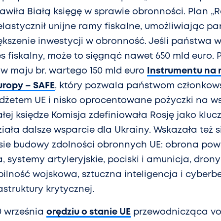
awiła Białą księgę w sprawie obronności. Plan „
lastycznił unijne ramy fiskalne, umożliwiając 
kszenie inwestycji w obronność. Jeśli państwa w
 fiskalny, może to sięgnąć nawet 650 mld euro. P
 w maju br. wartego 150 mld euro
Instrumentu na 
uropy – SAFE
, który pozwala państwom członkow
dżetem UE i nisko oprocentowane pożyczki na ws
ałej księdze Komisja zdefiniowała Rosję jako klu
ziała dalsze wsparcie dla Ukrainy. Wskazała też
sie budowy zdolności obronnych UE: obrona pow
, systemy artyleryjskie, pociski i amunicja, drony
lność wojskowa, sztuczna inteligencja i cyberb
struktury krytycznej.
 września
orędziu o stanie UE
przewodnicząca vo