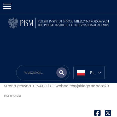
PL
Strona główna
NATO i UE wobec rosyjskiego sabotażu
na morzu