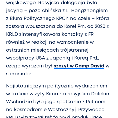
wojskowego. Rosyjska delegacja była
jedyną – poza chińską z Li Hongzhongiem
z Biura Politycznego KPCh na czele – która
została wpuszczona do Korei Płn. od 2020 r.
KRLD zintensyfikowała kontakty z FR
również w reakcji na wzmocnienie w
ostatnich miesiącach trójstronnej
współpracy USA z Japonią i Koreą Płd.,
czego wyrazem był
szczyt w Camp David
w
sierpniu br.
Najistotniejszym politycznie wydarzeniem
w trakcie wizyty Kima na rosyjskim Dalekim
Wschodzie było jego spotkanie z Putinem
na kosmodromie Wostocznyj. Przywódca
KRLD wizytował też fabryki produkujące