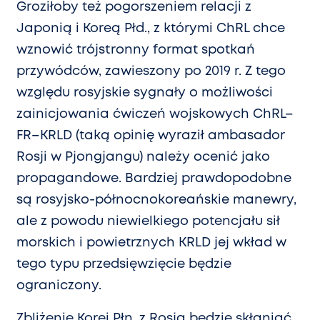
Groziłoby też pogorszeniem relacji z
Japonią i Koreą Płd., z którymi ChRL chce
wznowić trójstronny format spotkań
przywódców, zawieszony po 2019 r. Z tego
względu rosyjskie sygnały o możliwości
zainicjowania ćwiczeń wojskowych ChRL–
FR–KRLD (taką opinię wyraził ambasador
Rosji w Pjongjangu) należy ocenić jako
propagandowe. Bardziej prawdopodobne
są rosyjsko-północnokoreańskie manewry,
ale z powodu niewielkiego potencjału sił
morskich i powietrznych KRLD jej wkład w
tego typu przedsięwzięcie będzie
ograniczony.
Zbliżenie Korei Płn. z Rosją będzie skłaniać