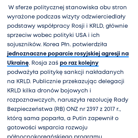
W sferze politycznej
stanowiska obu stron
wyrażone podczas wizyty odzwierciedlały
podstawy współpracy Rosji i KRLD, głównie
sprzeciw wobec polityki USA i ich
sojuszników. Korea Płn. potwierdziła
jednoznaczne poparcie rosyjskiej agresji na
Ukrainę
. Rosja zaś
po raz kolejny
podważyła politykę sankcji nakładanych
na KRLD. Publicznie przekazując delegacji
KRLD kilka dronów bojowych i
rozpoznawczych, naruszyła rezolucję Rady
Bezpieczeństwa (RB) ONZ nr 2397 z 2017 r.,
którą sama poparła, a Putin zapewnił o
gotowości wsparcia rozwoju
północnokoreańskiego programu