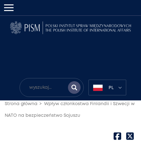
PL
Strona główna
Wpływ członkostwa Finlandii i Szwecji w
NATO na bezpieczeństwo Sojuszu