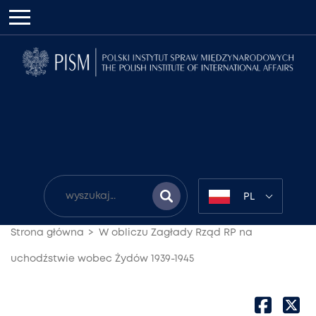
PL
Strona główna
W obliczu Zagłady Rząd RP na
uchodźstwie wobec Żydów 1939-1945