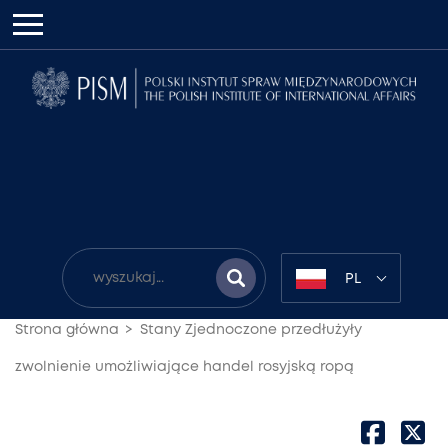
PL
Strona główna
Stany Zjednoczone przedłużyły
zwolnienie umożliwiające handel rosyjską ropą