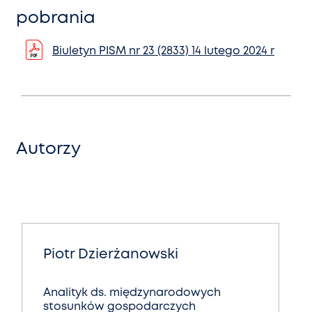
pobrania
Biuletyn PISM nr 23 (2833) 14 lutego 2024 r
Autorzy
Piotr Dzierżanowski
Analityk ds. międzynarodowych
stosunków gospodarczych