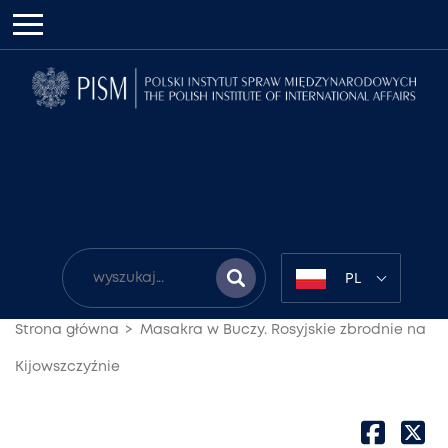
PL
Strona główna
Masakra w Buczy. Rosyjskie zbrodnie na
Kijowszczyźnie