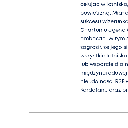
celując w lotnisk
powietrzną. Miał 
sukcesu wizerunk
Chartumu agend ON
ambasad. W tym 
zagroził, że jego
wszystkie lotniska
lub wsparcie dla 
międzynarodowej 
nieudolności RSF 
Kordofanu oraz pr