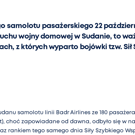
o samolotu pasażerskiego 22 paździer
uchu wojny domowej w Sudanie, to wa
rach, z których wyparto bojówki tzw. Si
udanu samolotu linii Badr Airlines ze 180 pasażer
), choć zapowiadane od dawna, odbyło się w nap
raz rankiem tego samego dnia Siły Szybkiego Wsp