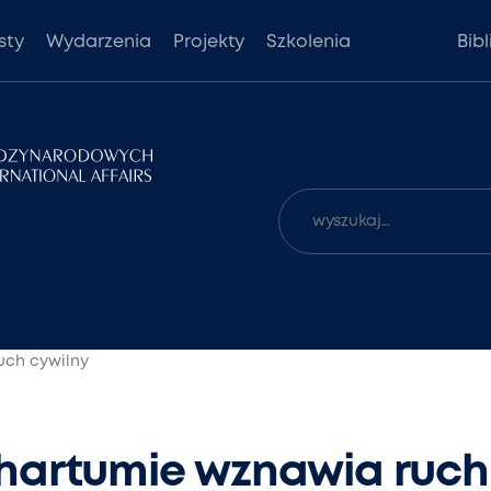
sty
Wydarzenia
Projekty
Szkolenia
Bib
uch cywilny
hartumie wznawia ruch