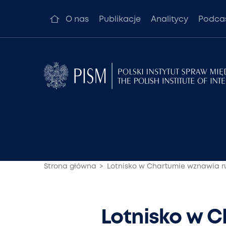
O nas
Publikacje
Analitycy
Podca
Strona główna
Lotnisko w Chartumie wznawia r
Lotnisko w C