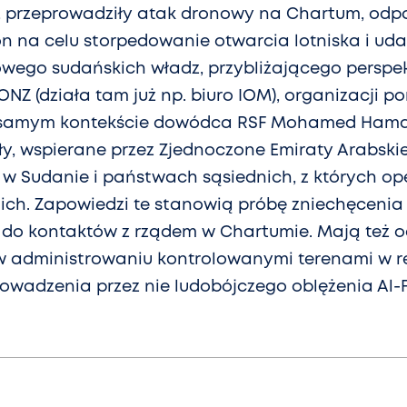
o, przeprowadziły atak dronowy na Chartum, odp
on na celu storpedowanie otwarcia lotniska i ud
owego sudańskich władz, przybliżającego perspe
Z (działa tam już np. biuro IOM), organizacji 
samym kontekście dowódca RSF Mohamed Ham
 siły, wspierane przez Zjednoczone Emiraty Arabs
 w Sudanie i państwach sąsiednich, z których ope
nich. Zapowiedzi te stanowią próbę zniechęcenia
do kontaktów z rządem w Chartumie. Mają też 
w administrowaniu kontrolowanymi terenami w r
owadzenia przez nie ludobójczego oblężenia Al-F