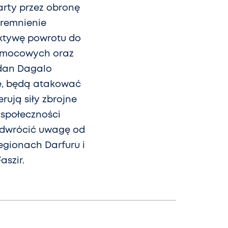
arty przez obronę
aremnienie
ktywę powrotu do
pomocowych oraz
dan Dagalo
kie, będą atakować
rują siły zbrojne
 społeczności
odwrócić uwagę od
egionach Darfuru i
aszir.