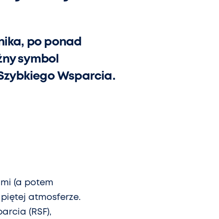
nika, po ponad
żny symbol
ł Szybkiego Wsparcia.
ami (a potem
iętej atmosferze.
arcia (RSF),