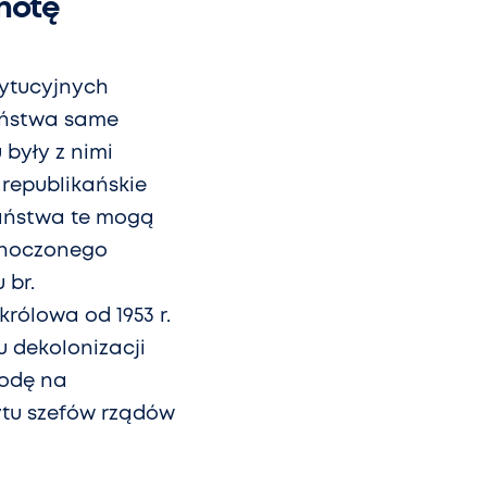
lnotę
tytucyjnych
aństwa same
 były z nimi
republikańskie
 państwa te mogą
dnoczonego
 br.
królowa od 1953 r.
 dekolonizacji
godę na
ytu szefów rządów