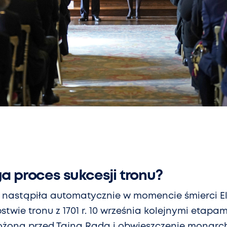
a proces sukcesji tronu?
I nastąpiła automatycznie w momencie śmierci Elż
twie tronu z 1701 r. 10 września kolejnymi etapami
łożona przed Tajną Radą i obwieszczenie monarc