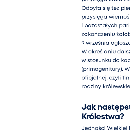
Odbyła się też pi
przysięga wiernoś
i pozostałych par
zakończeniu żałob
9 września ogłoszo
W określaniu dalsz
w stosunku do kob
(primogenitury). 
oficjalnej, czyli 
rodziny królewskie
Jak następs
Królestwa?
Jedności Wielkiej 