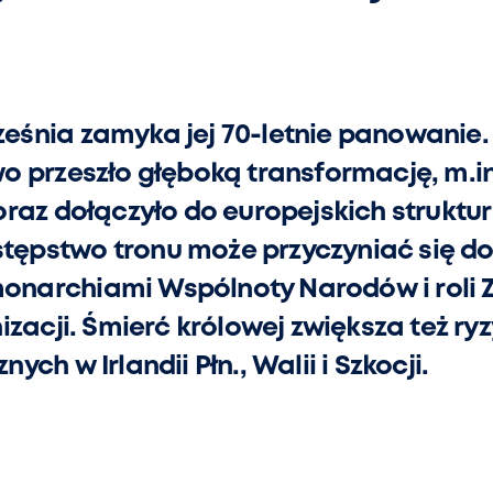
września zamyka jej 70-letnie panowanie
 przeszło głęboką transformację, m.in.
raz dołączyło do europejskich struktur
astępstwo tronu może przyczyniać się d
4 monarchiami Wspólnoty Narodów i roli
izacji. Śmierć królowej zwiększa też ryz
ch w Irlandii Płn., Walii i Szkocji.