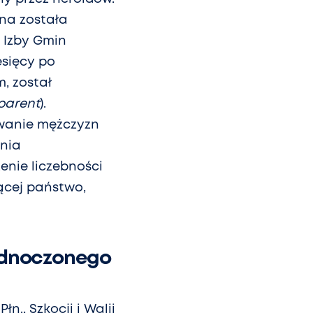
ona została
a Izby Gmin
esięcy po
, został
parent
).
jowanie mężczyzn
enia
enie liczebności
jącej państwo,
jednoczonego
n., Szkocji i Walii