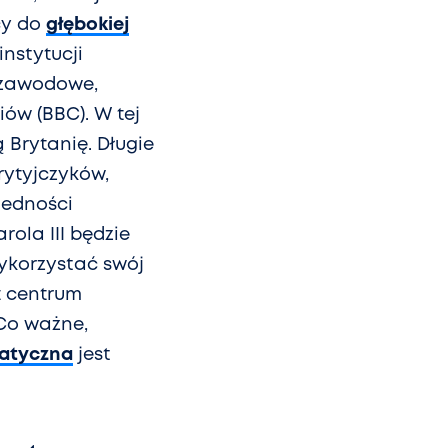
cy do
głębokiej
nstytucji
i zawodowe,
iów (BBC). W tej
 Brytanię. Długie
rytyjczyków,
jedności
ola III będzie
wykorzystać swój
t centrum
Co ważne,
matyczna
jest