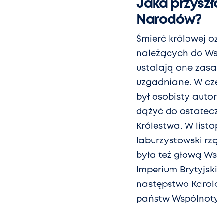
Jaka przyszł
Narodów?
Śmierć królowej o
należących do Ws
ustalają one zasad
uzgadniane. W cz
był osobisty autor
dążyć do ostatec
Królestwa. W listo
laburzystowski rzą
była też głową Ws
Imperium Brytyjski
następstwo Karol
państw Wspólnoty 