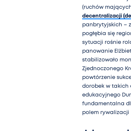
(ruchów mających
decentralizacji (d
panbrytyjskich – 
pogłębia się regio
sytuacji rośnie ro
panowanie Elżbiety
stabilizowało mon
Zjednoczonego Kr
powtórzenie sukce
dorobek w takich 
edukacyjnego Dumf
fundamentalna dla
polem rywalizacji