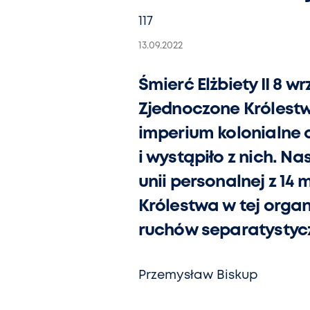
117
13.09.2022
Śmierć Elżbiety II 8 
Zjednoczone Królestwo
imperium kolonialne o
i wystąpiło z nich. N
unii personalnej z 1
Królestwa w tej organ
ruchów separatystyczny
Przemysław Biskup