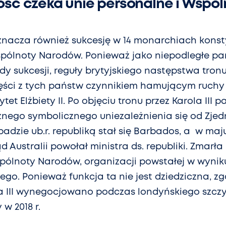
ość czeka unie personalne i Wspó
znacza również sukcesję w 14 monarchiach kons
pólnoty Narodów. Ponieważ jako niepodległe p
y sukcesji, reguły brytyjskiego następstwa tronu
ęści z tych państw czynnikiem hamującym ruchy 
ytet Elżbiety II. Po objęciu tronu przez Karola III
znego symbolicznego uniezależnienia się od Zje
padzie ub.r. republiką stał się Barbados, a w maju
d Australii powołał ministra ds. republiki. Zmarła 
pólnoty Narodów, organizacji powstałej w wyniku
ego. Ponieważ funkcja ta nie jest dziedziczna, z
a III wynegocjowano podczas londyńskiego szcz
w 2018 r.