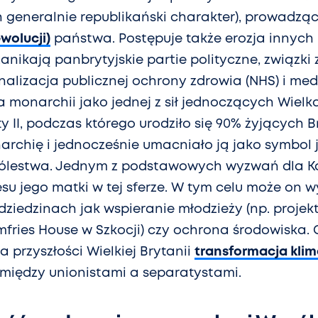
 generalnie republikański charakter), prowadzą
ewolucji)
państwa. Postępuje także erozja innych i
zanikają panbrytyjskie partie polityczne, związk
nalizacja publicznej ochrony zdrowia (NHS) i med
la monarchii jako jednej z sił jednoczących Wielką
 II, podczas którego urodziło się 90% żyjących B
archię i jednocześnie umacniało ją jako symbol 
ólestwa. Jednym z podstawowych wyzwań dla Kar
su jego matki w tej sferze. W tym celu może on 
dziedzinach jak wspieranie młodzieży (np. projek
ries House w Szkocji) czy ochrona środowiska. 
 przyszłości Wielkiej Brytanii
transformacja kli
 między unionistami a separatystami.