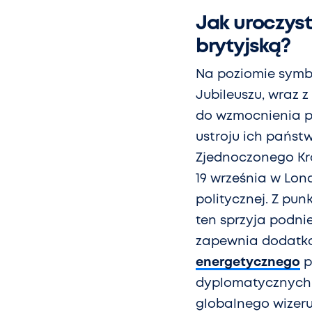
Jak uroczys
brytyjską?
Na poziomie symbo
Jubileuszu, wraz 
do wzmocnienia p
ustroju ich państw
Zjednoczonego Kró
19 września w Lon
politycznej. Z pun
ten sprzyja podni
zapewnia dodatko
energetycznego
p
dyplomatycznych 
globalnego wizer