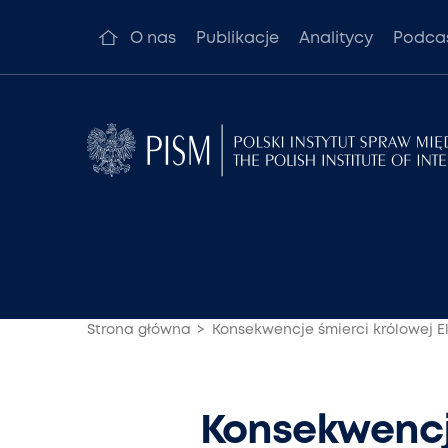
O nas
Publikacje
Analitycy
Podca
Strona główna
Konsekwencje śmierci królowej Elż
Konsekwencje 