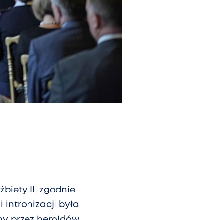
biety II, zgodnie
 intronizacji była
hy przez heroldów.