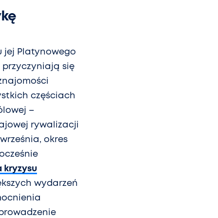
ykę
u jej Platynowego
przyczyniają się
znajomości
ystkich częściach
ólowej –
ajowej rywalizacji
 września, okres
nocześnie
 kryzysu
iększych wydarzeń
mocnienia
 prowadzenie