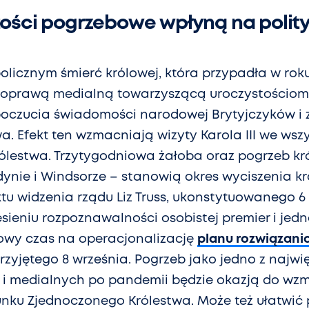
tości pogrzebowe wpłyną na polit
licznym śmierć królowej, która przypadła w rok
z oprawą medialną towarzyszącą uroczystościom 
oczucia świadomości narodowej Brytyjczyków i 
a. Efekt ten wzmacniają wizyty Karola III we wsz
lestwa. Trzytygodniowa żałoba oraz pogrzeb kr
dynie i Windsorze – stanowią okres wyciszenia kr
ktu widzenia rządu Liz Truss, ukonstytuowanego 6
esieniu rozpoznawalności osobistej premier i jed
wy czas na operacjonalizację
planu rozwiązania
rzyjętego 8 września. Pogrzeb jako jedno z najw
i medialnych po pandemii będzie okazją do wz
unku Zjednoczonego Królestwa. Może też ułatwić