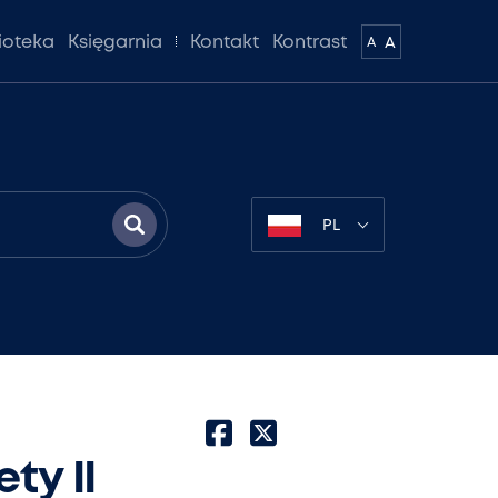
lioteka
Księgarnia
Kontakt
Kontrast
A
A
PL
ty II