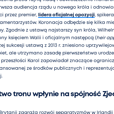
erwsza audiencja rządu u nowego króla i odnowi
ci przez premier,
lidera oficjalnej opozycji
, spiker
lamentarzystów. Koronacja odbędzie się kilka mi
y. Zgodnie z ustawą najstarszy syn króla, Wilhelm
ny księciem Walii i oficjalnym następcą (
heir ap
ej sukcesji ustawą z 2013 r. zniesiono uprzywile
iet, ale utrzymano zasadę pierwszeństwa urodz
W przeszłości Karol zapowiadał znaczące ogranicz
finansowanej ze środków publicznych i reprezentu
j.
two tronu wpłynie na spójność Z
Brytanii zagraża rozwój separatyzmów w Irlandii Pł