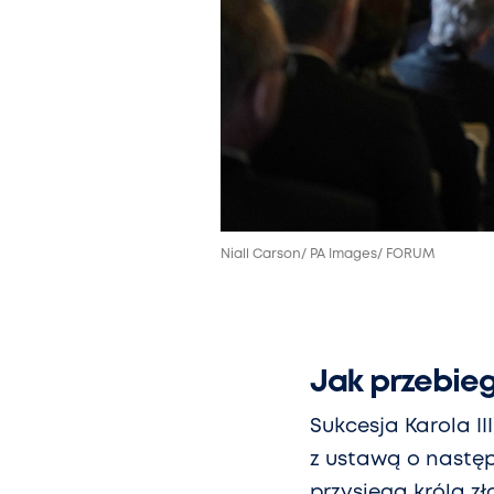
Niall Carson/ PA Images/ FORUM
Jak przebieg
Sukcesja Karola II
z ustawą o następs
przysięga króla z