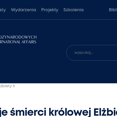
sty
Wydarzenia
Projekty
Szkolenia
Bib
biety II
śmierci królowej Elżbie