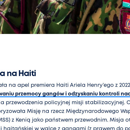
a na Haiti
a na apel premiera Haiti Ariela Henry’ego z 2022 
aniu przemocy gangów i odzyskaniu kontroli nad
a przewodzenia policyjnej misji stabilizacyjnej. O
autoryzowała Misję na rzecz Międzynarodowego Ws
MSS) z Kenią jako państwem przewodnim. Misja 
ji haitańskiej w walce z gangami (z prawem do p