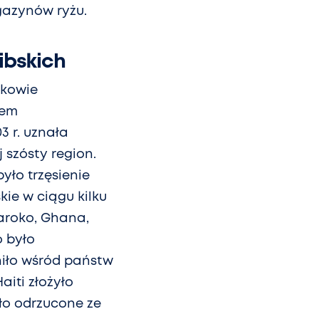
gazynów ryżu.
ibskich
mkowie
wem
3 r. uznała
 szósty region.
yło trzęsienie
kie w ciągu kilku
aroko, Ghana,
 było
niło wśród państw
iti złożyło
ło odrzucone ze