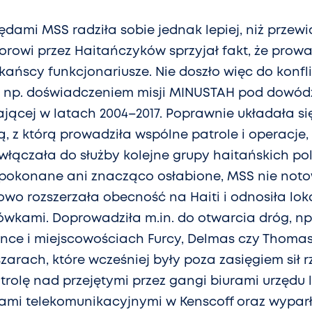
dami MSS radziła sobie jednak lepiej, niż przew
orowi przez Haitańczyków sprzyjał fakt, że prowad
kańscy funkcjonariusze. Nie doszło więc do konfl
ło np. doświadczeniem misji MINUSTAH pod dowó
ałającej w latach 2004–2017. Poprawnie układała 
ą, z którą prowadziła wspólne patrole i operacje, 
włączała do służby kolejne grupy haitańskich po
y pokonane ani znacząco osłabione, MSS nie no
iowo rozszerzała obecność na Haiti i odnosiła lo
jówkami. Doprowadziła m.in. do otwarcia dróg, np
rince i miejscowościach Furcy, Delmas czy Thomas
zarach, które wcześniej były poza zasięgiem sił 
trolę nad przejętymi przez gangi biurami urzędu 
ami telekomunikacyjnymi w Kenscoff oraz wyparł