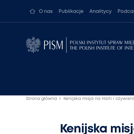
O nas
Publikacje
Analitycy
Podca
Strona główna
Kenijska misja na Haiti i ożywie
Kenijska mis