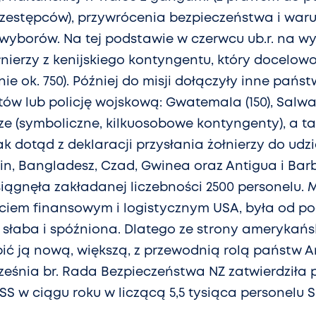
zestępców), przywrócenia bezpieczeństwa i war
yborów. Na tej podstawie w czerwcu ub.r. na wy
nierzy z kenijskiego kontyngentu, który docelowo
ie ok. 750). Później do misji dołączyły inne pańs
ntów lub policję wojskową: Gwatemala (150), Salwa
lize (symboliczne, kilkuosobowe kontyngenty), a 
k dotąd z deklaracji przysłania żołnierzy do udz
in, Bangladesz, Czad, Gwinea oraz Antigua i Bar
siągnęła zakładanej liczebności 2500 personelu. M
rciem finansowym i logistycznym USA, była od p
słaba i spóźniona. Dlatego ze strony amerykańsk
pić ją nową, większą, z przewodnią rolą państw Am
ześnia br. Rada Bezpieczeństwa NZ zatwierdziła 
S w ciągu roku w liczącą 5,5 tysiąca personelu S