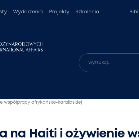
sty
Wydarzenia
Projekty
Szkolenia
Bib
nie współpracy afrykańsko-karaibskiej
ja na Haiti i ożywienie 