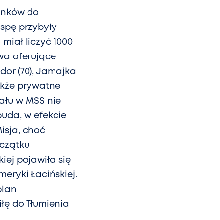
unków do
spę przybyły
 miał liczyć 1000
twa oferujące
dor (70), Jamajka
także prywatne
iału w MSS nie
buda, w efekcie
isja, choć
oczątku
iej pojawiła się
eryki Łacińskiej.
plan
iłę do Tłumienia