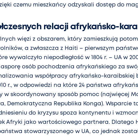
dzięki czemu mieszkańcy odzyskali dostęp do ma
czesnych relacji afrykańsko-kara
nych więzi z obszarem, który zamieszkują poto
olników, a zwłaszcza z Haiti – pierwszym państ
re wywalczyło niepodległość w 1804 r. – UA w 200
 diasporę osób pochodzenia afrykańskiego za swój
alizowania współpracy afrykańsko-karaibskiej b
010 r., w odpowiedzi na które 24 państwa afrykańs
ły w skoordynowany sposób pomoc (najwięcej M
, Demokratyczna Republika Konga). Wsparcie to
niesieniu do kryzysu spoza kontynentu i wzmoc
k Afryki jako wartościowego partnera. Dlatego Ha
państwa stowarzyszonego w UA, co jednak zosta