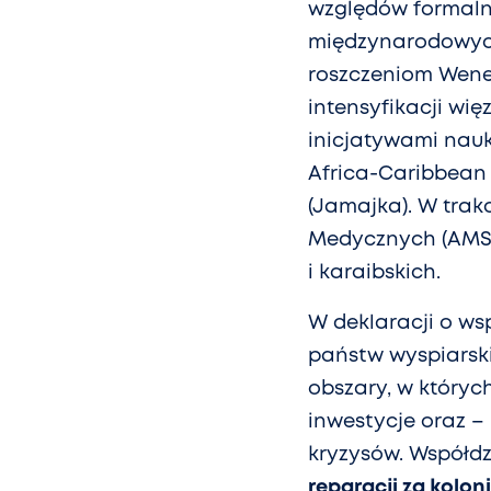
względów formalny
międzynarodowych
roszczeniom Wenez
intensyfikacji wi
inicjatywami nauko
Africa-Caribbean 
(Jamajka). W trak
Medycznych (AMSP
i karaibskich.
W deklaracji o ws
państw wyspiarski
obszary, w któryc
inwestycje oraz –
kryzysów. Współdz
reparacji za kolon