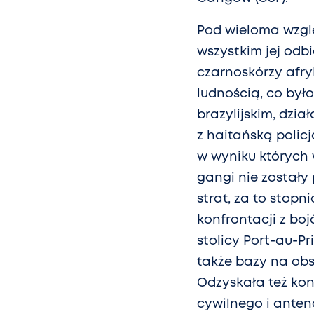
Pod wieloma wzglę
wszystkim jej odbi
czarnoskórzy afry
ludnością, co by
brazylijskim, dzi
z haitańską policj
w wyniku których 
gangi nie został
strat, za to stopn
konfrontacji z bo
stolicy Port-au-P
także bazy na obs
Odzyskała też kon
cywilnego i anten