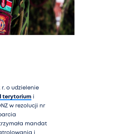
r. o udzielenie
 terytorium
i
NZ w rezolucji nr
parcia
otrzymała mandat
atrolowania i