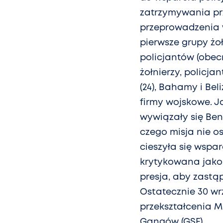
zatrzymywania pr
przeprowadzenia w
pierwsze grupy żoł
policjantów (obecn
żołnierzy, policja
(24), Bahamy i Be
firmy wojskowe. Ja
wywiązały się Ben
czego misja nie o
cieszyła się wspa
krytykowana jako 
presja, aby zastą
Ostatecznie 30 wr
przekształcenia MS
Gangów (GSF).