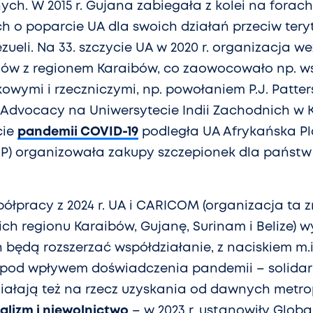
ch. W 2015 r. Gujana zabiegała z kolei na forach
 o poparcie UA dla swoich działań przeciw tery
ueli. Na 33. szczycie UA w 2020 r. organizacja w
ęzów z regionem Karaibów, co zaowocowało np. 
wymi i rzeczniczymi, np. powołaniem P.J. Patters
Advocacy na Uniwersytecie Indii Zachodnich w 
cie
pandemii COVID-19
podległa UA Afrykańska P
) organizowała zakupy szczepionek dla państw
półpracy z 2024 r. UA i CARICOM (organizacja ta 
ch regionu Karaibów, Gujanę, Surinam i Belize) 
h będą rozszerzać współdziałanie, z naciskiem m.i
 pod wpływem doświadczenia pandemii – solidar
iałają też na rzecz uzyskania od dawnych metrop
ializm i niewolnictwo
– w 2023 r. ustanowiły Glob