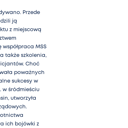
idywano. Przede
zili ją
iktu z miejscową
dztwem
się współpraca MSS
a także szkolenia,
licjantów. Choć
towała poważnych
kalne sukcesy w
. w śródmieściu
sin, utworzyła
rządowych.
lotnictwa
a ich bojówki z