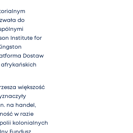
torialnym
ezwała do
wspólnymi
on Institute for
Kingston
latforma Dostaw
 afrykańskich
zrzesza większość
wyznaczyły
n. na handel,
ność w razie
olii kolonialnych
alny Fundusz