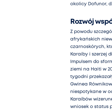
okolicy Dofunor, 
Rozwój współ
Z powodu szczegól
afrykańskich niew
czarnoskórych, któ
Karaiby i szerzej
Impulsem do sform
ziemi na Haiti w 2
tygodni przekaza
Gwinea Równikowa
niespotykane w od
Karaibów wizerune
wniosek o status 