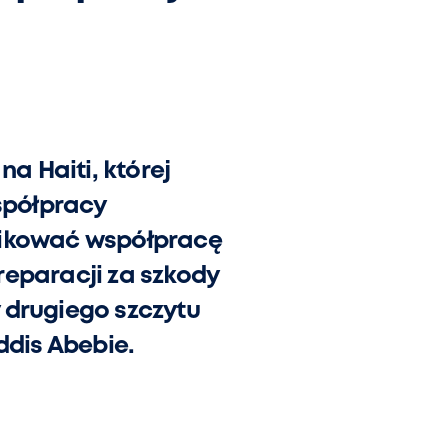
na Haiti, której
spółpracy
yfikować współpracę
reparacji za szkody
 drugiego szczytu
dis Abebie.