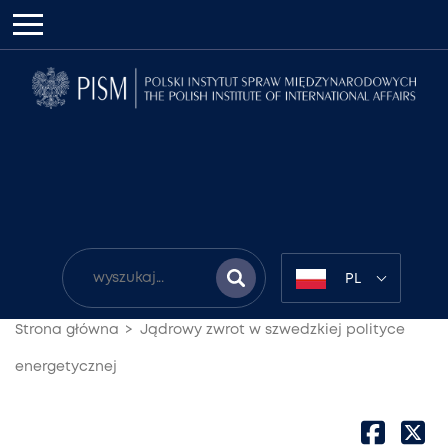
PL
Strona główna
Jądrowy zwrot w szwedzkiej polityce
energetycznej