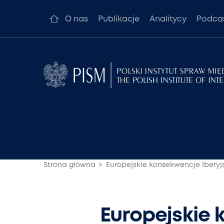
O nas
Publikacje
Analitycy
Podca
Strona główna
Europejskie konsekwencje iberyj
Europejskie 