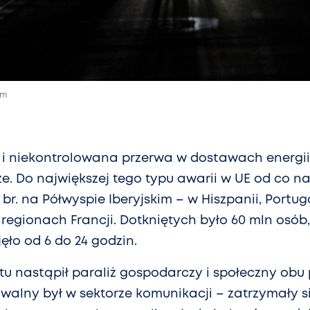
um
 i niekontrolowana przerwa w dostawach energii
. Do największej tego typu awarii w UE od co naj
 br. na Półwyspie Iberyjskim – w Hiszpanii, Portuga
 regionach Francji. Dotkniętych było 60 mln osób
ęło od 6 do 24 godzin.
u nastąpił paraliż gospodarczy i społeczny obu
walny był w sektorze komunikacji – zatrzymały s