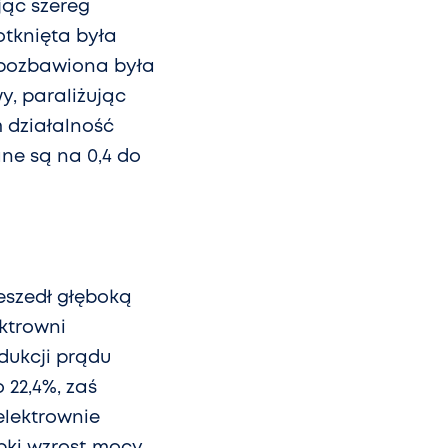
jąc szereg
otknięta była
 pozbawiona była
y, paraliżując
m działalność
ne są na 0,4 do
eszedł głęboką
ktrowni
dukcji prądu
o 22,4%, zaś
 elektrownie
ybki wzrost mocy