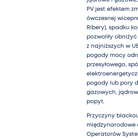
PV jest efektem z
ówczesnej wicepre
Ribery), spadku k
pozwoliły obniżyć
z najniższych w U
pogody mocy odna
przesyłowego, spó
elektroenergetycz
pogody lub pory 
gazowych, jądrow
popyt.
Przyczyny blackou
międzynarodowe do
Operatorów System