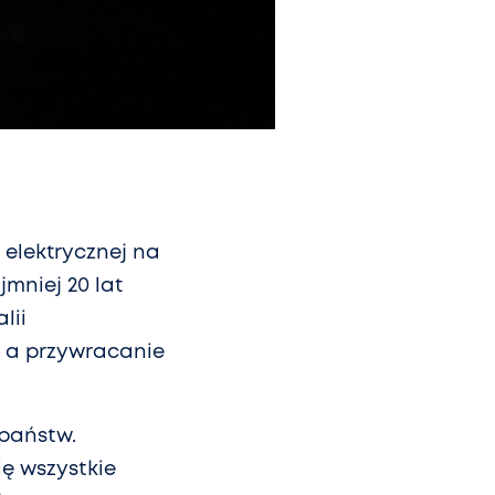
 elektrycznej na
mniej 20 lat
lii
, a przywracanie
 państw.
ię wszystkie