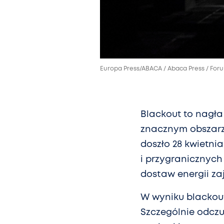
Europa Press/ABACA / Abaca Press / For
Blackout to nagła
znacznym obszarze
doszło 28 kwietnia
i przygranicznych
dostaw energii zaj
W wyniku blackout
Szczególnie odczu