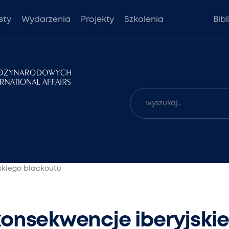
sty
Wydarzenia
Projekty
Szkolenia
Bib
skiego blackoutu
konsekwencje iberyjski