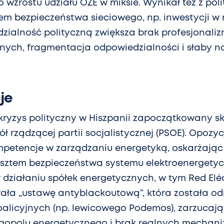
 wzrostu udziału OZE w miksie. Wynikał też z po
em bezpieczeństwa sieciowego, np. inwestycji w
edzialność polityczną zwiększa brak profesjonal
nych, fragmentacja odpowiedzialności i słaby n
je
kryzys polityczny w Hiszpanii zapoczątkowany 
 rządzącej partii socjalistycznej (PSOE). Opozyc
mpetencje w zarządzaniu energetyką, oskarżając
osztem bezpieczeństwa systemu elektroenergetyc
 działaniu spółek energetycznych, w tym Red Eléc
ła „ustawę antyblackoutową”, która została o
koalicyjnych (np. lewicowego Podemos), zarzucaj
gopolu energetycznego i brak realnych mechan