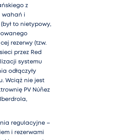
ańskiego z
m wahań i
(był to nietypowy,
ęgowanego
ej rezerwy (tzw.
sieci przez Red
lizacji systemu
nia odłączyły
. Wciąż nie jest
ktrownię PV Núñez
Iberdrola,
nia regulacyjne –
iem i rezerwami