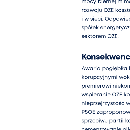
mocy biernej mimo
rozwoju OZE koszt
i w sieci. Odpowi
spółek energetycz
sektorem OZE.
Konsekwenc
Awaria pogłębiła 
korupcyjnymi wokół
premierowi nieko
wspieranie OZE k
nieprzejrzystość w
PSOE zaproponowa
sprzeciwu partii 
cementowanie oli