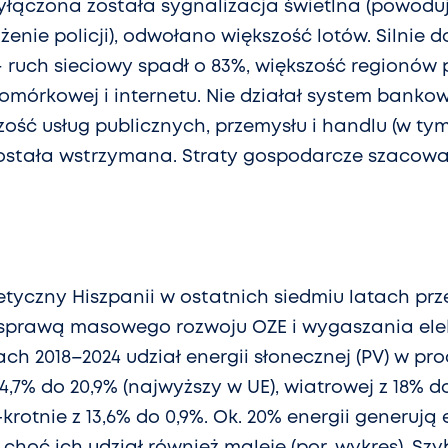
wyłączona została sygnalizacja świetlna (powodu
nie policji), odwołano większość lotów. Silnie d
 ruch sieciowy spadł o 83%, większość regionów
omórkowej i internetu. Nie działał system bankow
zość usług publicznych, przemysłu i handlu (w ty
została wstrzymana. Straty gospodarcze szacowa
etyczny Hiszpanii w ostatnich siedmiu latach prz
 sprawą masowego rozwoju OZE i wygaszania ele
ch 2018–2024 udział energii słonecznej (PV) w pro
 4,7% do 20,9% (najwyższy w UE), wiatrowej z 18% d
krotnie z 13,6% do 0,9%. Ok. 20% energii generują
choć ich udział również maleje (por. wykres). Sz