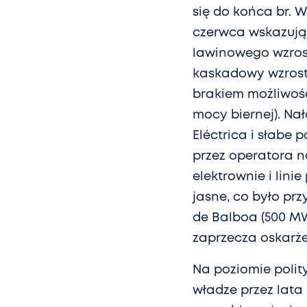
się do końca br. 
czerwca wskazują 
lawinowego wzrost
kaskadowy wzrost
brakiem możliwośc
mocy biernej). Nał
Eléctrica i słabe 
przez operatora n
elektrownie i lini
jasne, co było pr
de Balboa (500 MW 
zaprzecza oskarż
Na poziomie polit
władze przez lata