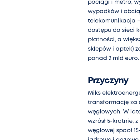
pociągi i metro, 
wypadków i obciąże
telekomunikacja –
dostępu do sieci k
płatności, a więks
sklepów i aptek) 
ponad 2 mld euro.
Przyczyny
Miks elektroenerg
transformację za
węglowych. W lata
wzrósł 5-krotnie, z
węglowej spadł 15-
jądrowe i gazowe, 