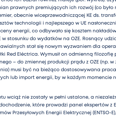
mian prawnych premiujących ich rozwój (co było m
mier, obecnie wiceprzewodniczącej KE ds. transf
osztów technologii i najlepszego w UE nasłoneczn
 ceny energii, co odbywało się kosztem nakładów 
E w stosunku do wydatków na OZE. Rosnący udzi
wialnych stał się nowym wyzwaniem dla opera
łki Red Eléctrica. Wymusił on odmienną filozofię
nego – do zmiennej produkcji prądu z OZE (np. w 
dnia) musi być na bieżąco dostosowywana praca
ych lub import energii, by w każdym momencie
tu wciąż nie zostały w pełni ustalone, a niezależ
chodzenie, które prowadzi panel ekspertów z Eu
ów Przesyłowych Energii Elektrycznej (ENTSO-E