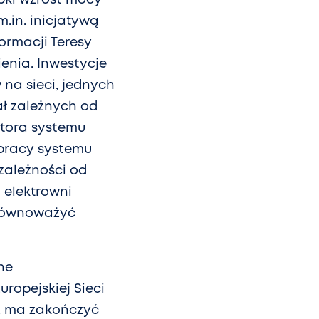
.in. inicjatywą
ormacji Teresy
ienia. Inwestycje
na sieci, jednych
ał zależnych od
tora systemu
 pracy systemu
zależności od
 elektrowni
 równoważyć
ne
ropejskiej Sieci
), ma zakończyć