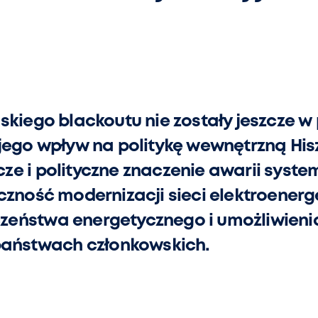
skiego blackoutu nie zostały jeszcze w 
 jego wpływ na politykę wewnętrzną His
ze i polityczne znaczenie awarii syst
czność modernizacji sieci elektroener
eństwa energetycznego i umożliwienia
 państwach członkowskich.