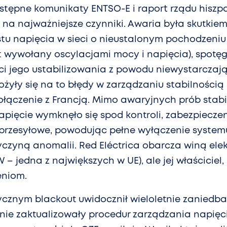
Wstępne komunikaty ENTSO-E i raport rządu hiszp
na najważniejsze czynniki. Awaria była skutkie
u napięcia w sieci o nieustalonym pochodzeniu 
 wywołany oscylacjami mocy i napięcia), spot
i jego ustabilizowania z powodu niewystarczając
ożyły się na to błędy w zarządzaniu stabilnością 
połączenie z Francją. Mimo awaryjnych prób stabi
apięcie wymknęło się spod kontroli, zabezpiecze
e przesyłowe, powodując pełne wyłączenie systemu
zyczyną anomalii. Red Eléctrica obarcza winą ele
– jedna z największych w UE), ale jej właściciel, 
eniom.
ycznym blackout uwidocznił wieloletnie zaniedba
 nie zaktualizowały procedur zarządzania napięc