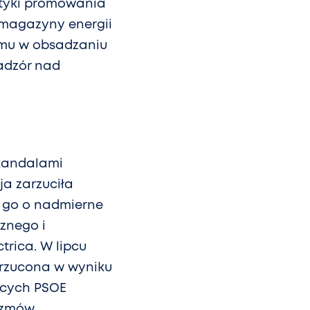
lityki promowania
 magazyny energii
izmu w obsadzaniu
adzór nad
skandalami
ja zarzuciła
 go o nadmierne
znego i
trica. W lipcu
drzucona w wyniku
ących PSOE
izmów