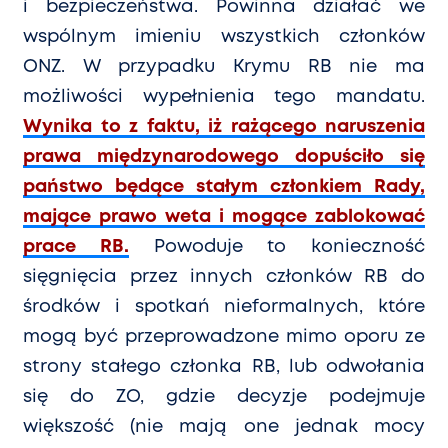
i bezpieczeństwa. Powinna działać we
wsp
ó
lnym imieniu wszystkich członk
ó
w
ONZ. W przypadku Krymu RB nie ma
możliwości wypełnienia tego mandatu.
Wynika to z faktu, iż rażącego naruszenia
prawa międzynarodowego dopuścił
o si
ę
państwo będące stałym członkiem Rady,
mające prawo weta i mogące zablokować
prace RB.
Powoduje to konieczność
się
gni
ęcia przez innych członk
ó
w RB do
środk
ó
w i spotkań nieformalnych, kt
ó
re
mogą być przeprowadzone mimo oporu ze
strony stałego członka RB, lub odwołania
się do ZO, gdzie decyzje podejmuje
większość (nie mają one jednak mocy