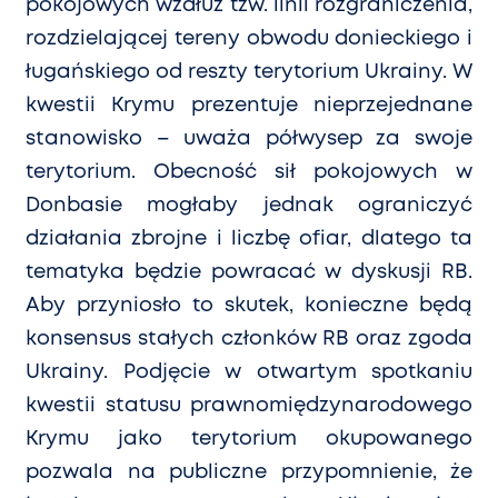
pokojowych wzdłuż tzw. linii rozgraniczenia,
rozdzielającej tereny obwodu donieckiego i
ł
uga
ńskiego od reszty terytorium Ukrainy. W
kwestii Krymu prezentuje nieprzejednane
stanowisko – uważa półwysep za swoje
terytorium. Obecność sił pokojowych w
Donbasie mogłaby jednak ograniczyć
działania zbrojne i liczbę ofiar, dlatego ta
tematyka będzie powracać w dyskusji RB.
Aby przyniosło to skutek, konieczne będą
konsensus stałych członk
ó
w RB oraz zgoda
Ukrainy. Podjęcie w otwartym spotkaniu
kwestii statusu prawnomiędzynarodowego
Krymu jako terytorium okupowanego
pozwala na publiczne przypomnienie, że