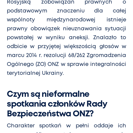
Rosyjską zobowiązań prawnych o
podstawowym znaczeniu dla całej
wsp
ó
lnoty międzynarodowej istnieje
prawny obowiązek nieuznawania sytuacji
powstałej w wyniku aneksji. Znalazło to
odbicie w przyjętej większością głos
ó
w w
marcu 2014 r. rezolucji 68/262 Zgromadzenia
Og
ó
lnego (ZO) ONZ w sprawie integralności
terytorialnej Ukrainy.
Czym są nieformalne
spotkania członk
ó
w Rady
Bezpieczeństwa ONZ?
Charakter spotkań w pełni oddaje
ich