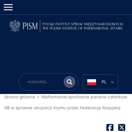
PL
Strona główna
Nieformalne spotkanie państw członków
RB w sprawie okupacji Krymu przez Federację Rosyjską