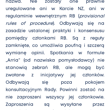
nazwa. Nie zostały
one
prawnie
uregulowane ani w Karcie NZ, ani w
regulaminie wewnętrznym RB (
provisional
rules of procedure
). Odbywają się na
zasadzie ustalonej praktyki i konsensusu
pomiędzy członkami RB. Są
z regu
ły
zamknięt
e, co
umożliwia poufną i szczerą
wymianę opinii. Spotkania w f
ormule
„Arria” (od nazwiska pomysłodawcy) nie
stanowią zebrań RB, ale mogą być
zwołane z inicjatywy jej członk
ó
w.
Odbywają się poza pokojem
konsultacyjnym Rady. Powinni zostać na
nie zaproszeni wszyscy jej członkowie.
Zaproszenia są wysyłane przez