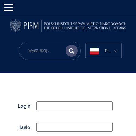
PL
Login
Hasło