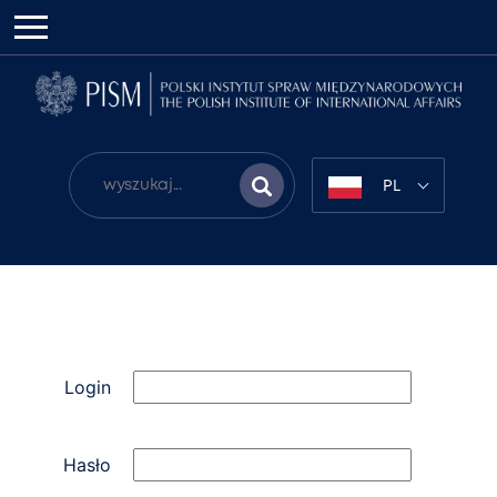
PL
Login
Hasło