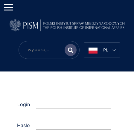
PL
Login
Hasło