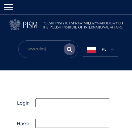
PL
Login
Hasło