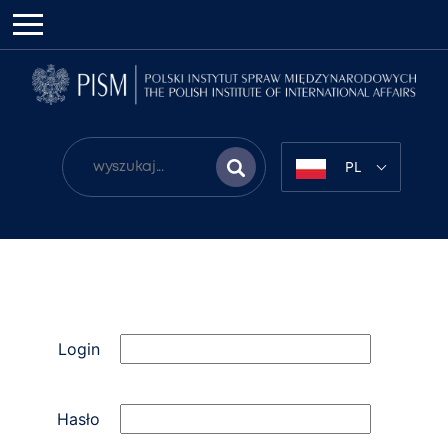
PL
Login
Hasło