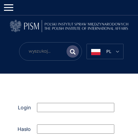
PL
Login
Hasło