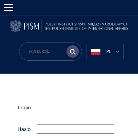
PL
Login
Hasło