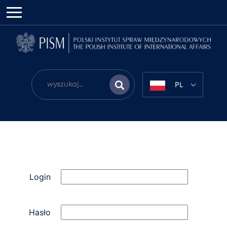
PL
Login
Hasło