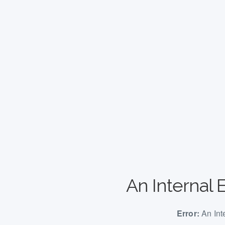
An Internal 
Error:
An Int