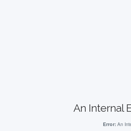
An Internal 
Error:
An Int