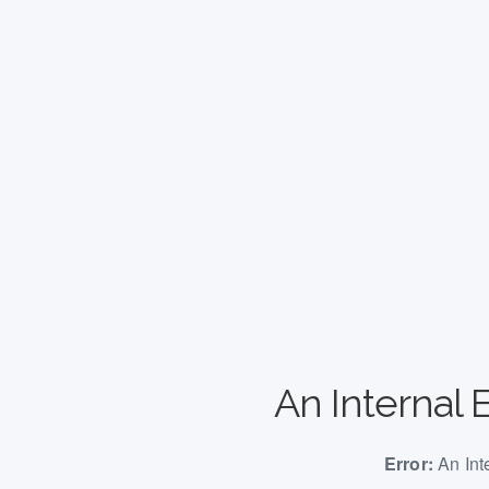
An Internal 
Error:
An Int