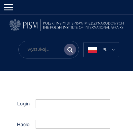
PL
Login
Hasło