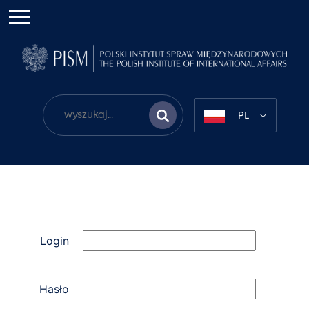
PL
Login
Hasło